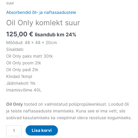
suur
Absorbendid õli- ja naftasaadustele
Oil Only komlekt suur
125,00
€
lisandub km 24%
Mõõdud: 48 x 48 x 20cm
Sisaldab:
Oil Only paks matt 30tk
Oil Only poom 2tk
Oil Only padi 2tk
Kindad 1kmpl
Jäätmekott 1tk
Imamisvõime 40L
Oil Only
tooted on valmistatud polüpropüleenkiust. Loodud õli
ja teiste naftasaaduste imamiseks. Kuna see ei ima vett, siis
sobivad kasutamiseks ka veepinnal oleva reostuse kogumiseks.
Lisa korvi