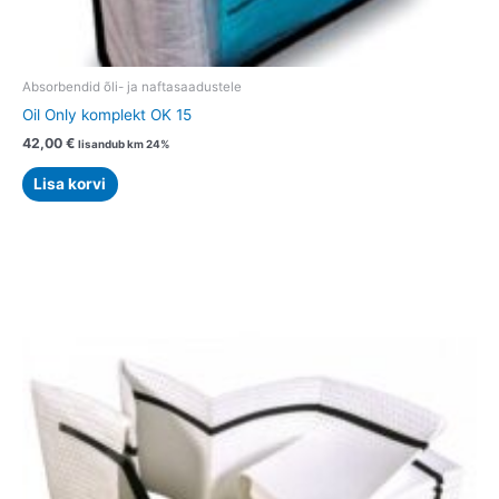
Absorbendid õli- ja naftasaadustele
Oil Only komplekt OK 15
42,00
€
lisandub km 24%
Lisa korvi