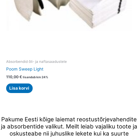
Absorbendid õli- ja naftasaadustele
Poom Sweep Light
110,00
€
lisandub km 24%
Lisa korvi
Pakume Eesti kõige laiemat reostustõrjevahendite
ja absorbentide valikut. Meilt leiab vajaliku toote ja
oskusteabe nii juhuslike lekete kui ka suurte