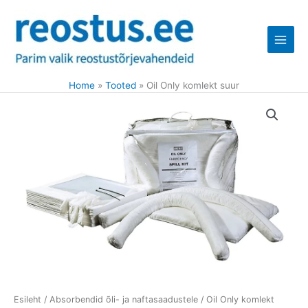
Skip
to
content
Home
Tooted
Oil Only komlekt suur
Oil
Only
komlekt
suur
kogus
Esileht
/
Absorbendid õli- ja naftasaadustele
/ Oil Only komlekt