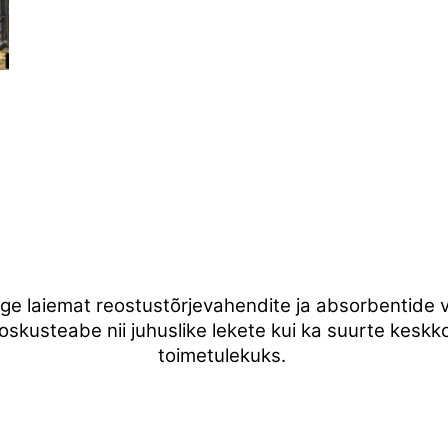
ge laiemat reostustõrjevahendite ja absorbentide val
a oskusteabe nii juhuslike lekete kui ka suurte kes
toimetulekuks.