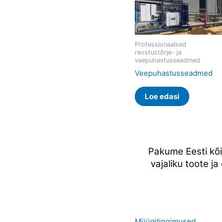
Professionaalsed
reostustõrje- ja
veepuhastusseadmed
Veepuhastusseadmed
Loe edasi
Pakume Eesti kõi
vajaliku toote j
Müügitingimused