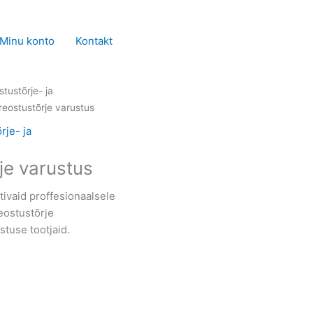
Minu konto
Kontakt
tustõrje- ja
eostustõrje varustus
rje- ja
je varustus
ivaid proffesionaalsele
eostustõrje
stuse tootjaid.