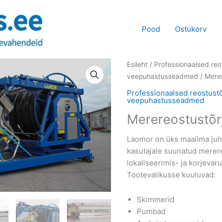
Pood
Ostukorv
Esileht
/
Professionaalsed reos
veepuhastusseadmed
/ Merer
Professionaalsed reostustõ
veepuhastusseadmed
Merereostustõr
Laomor on üks maailma juht
kasutajale suunatud merer
lokaliseerimis- ja korjevaru
Tootevalikusse kuuluvad:
Skimmerid
Pumbad