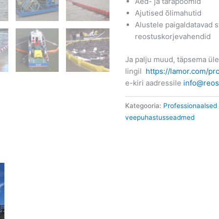
Aed- ja tarapoomid
Ajutised õlimahutid
Alustele paigaldatavad 
reostuskorjevahendid
Ja palju muud, täpsema üle
lingil
https://lamor.com/pr
e-kiri aadressile
info@reos
Kategooria:
Professionaalsed 
veepuhastusseadmed