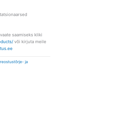
statsionaarsed
vaate saamiseks kliki
oducts/
või kirjuta meile
tus.ee
reostustõrje- ja