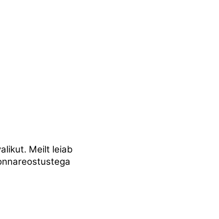
ikut. Meilt leiab
kkonnareostustega